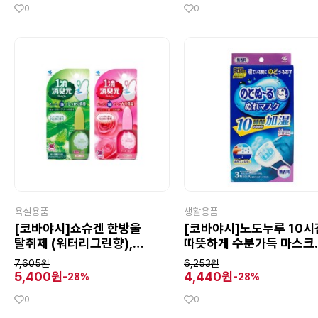
0
0
욕실용품
생활용품
[코바야시]쇼슈겐 한방울
[코바야시]노도누루 10시
탈취제 (워터리그린향),
따뜻하게 수분가득 마스크
변기에 한방울 향기가 솔솔
수면용 무향 3장
7,605원
6,253원
5,400원
4,440원
-28%
-28%
0
0