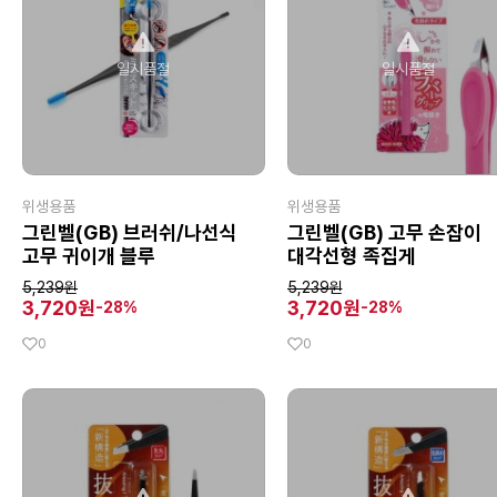
일시품절
일시품절
위생용품
위생용품
그린벨(GB) 브러쉬/나선식
그린벨(GB) 고무 손잡이
고무 귀이개 블루
대각선형 족집게
5,239원
5,239원
3,720원
3,720원
-28%
-28%
0
0