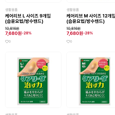
생활용품
생활용품
케어리브 L 사이즈 9개입
케어리브 M 사이즈 12개
(습윤요법/방수밴드)
(습윤요법/방수밴드)
10,816원
10,816원
7,680원
7,680원
-28%
-28%
0
0