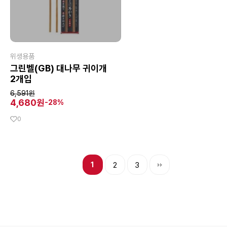
위생용품
그린벨(GB) 대나무 귀이개
2개입
6,591원
4,680원
-28%
0
1
2
3