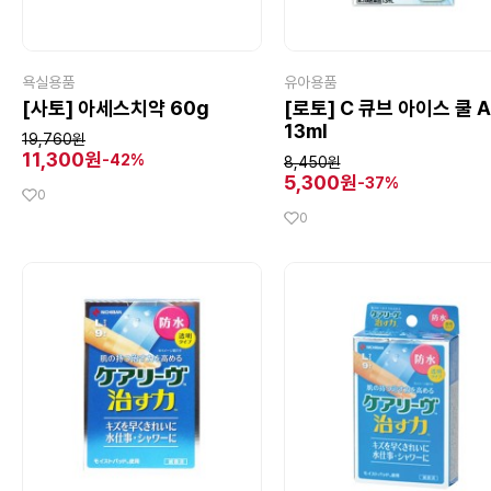
욕실용품
유아용품
[사토] 아세스치약 60g
[로토] C 큐브 아이스 쿨 A
13ml
19,760원
11,300원
-42%
8,450원
5,300원
-37%
0
0