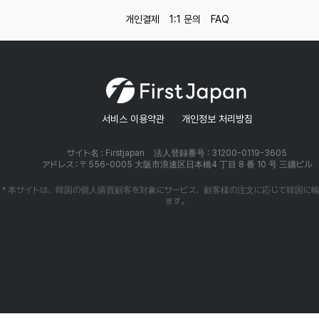
개인결제
1:1 문의
FAQ
서비스 이용약관
개인정보 처리방침
サイト名 : Firstjapan
法人登録番号 : 31200-0119-3605
アドレス : 〒556-0005 大阪市浪速区日本橋4 丁目 8 番 10 号 三鑛ビル
* 本サイトは、韓国の個人購買顧客を対象にサービス、顧客様の注文に応じて韓国に
ます。