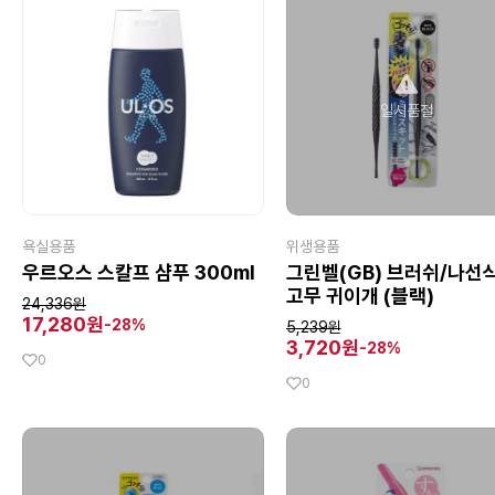
일시품절
욕실용품
위생용품
우르오스 스칼프 샴푸 300ml
그린벨(GB) 브러쉬/나선
고무 귀이개 (블랙)
24,336원
17,280원
-28%
5,239원
3,720원
-28%
0
0