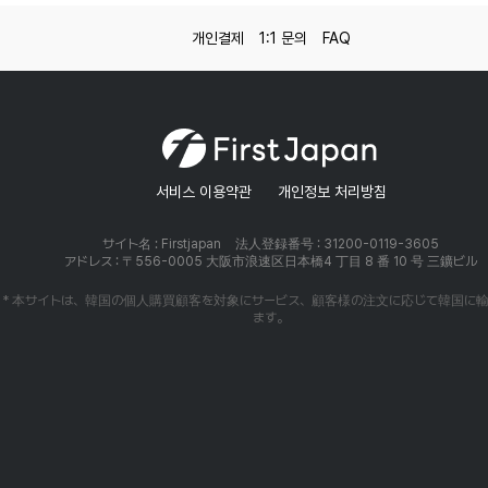
개인결제
1:1 문의
FAQ
서비스 이용약관
개인정보 처리방침
サイト名 : Firstjapan
法人登録番号 : 31200-0119-3605
アドレス : 〒556-0005 大阪市浪速区日本橋4 丁目 8 番 10 号 三鑛ビル
* 本サイトは、韓国の個人購買顧客を対象にサービス、顧客様の注文に応じて韓国に
ます。