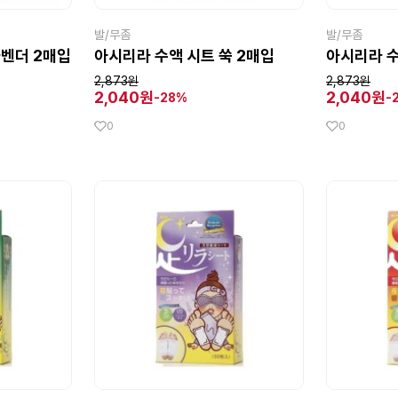
발/무좀
발/무좀
라벤더 2매입
아시리라 수액 시트 쑥 2매입
아시리라 수
2,873원
2,873원
2,040원
2,040원
-28%
-
0
0