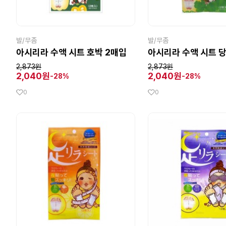
발/무좀
발/무좀
아시리라 수액 시트 호박 2매입
아시리라 수액 시트 당
2,873원
2,873원
2,040원
2,040원
-28%
-28%
0
0