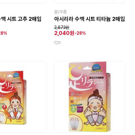
발/무좀
액 시트 고추 2매입
아시리라 수액 시트 티타늄 2매입
2,873원
2,040원
28%
-28%
0