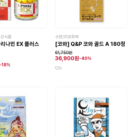
건강식품
수면/피로회복
아리나민 EX 플러스
[코와] Q&P 코와 골드 A 180정
61,750원
36,900원
-40%
-18%
0