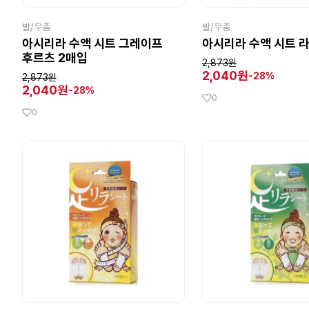
발/무좀
발/무좀
아시리라 수액 시트 그레이프
아시리라 수액 시트 
후르츠 2매입
2,873원
2,040원
-28%
2,873원
2,040원
-28%
0
0