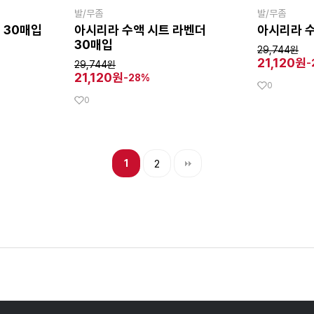
발/무좀
발/무좀
 30매입
아시리라 수액 시트 라벤더
아시리라 수
30매입
29,744원
21,120원
-
29,744원
21,120원
-28%
0
0
1
2