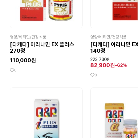
영양/비타민/건강식품
영양/비타민/건강식품
[다케다] 아리나민 EX 플러스
[다케다] 아리나민 EX
270정
140정
110,000원
223,730원
82,900원
-62%
0
0