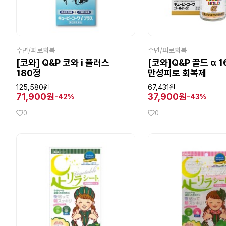
수면/피로회복
수면/피로회복
[코와] Q&P 코와 i 플러스
[코와]Q&P 골드 α 1
180정
만성피로 회복제
125,580원
67,431원
71,900원
37,900원
-42%
-43%
0
0