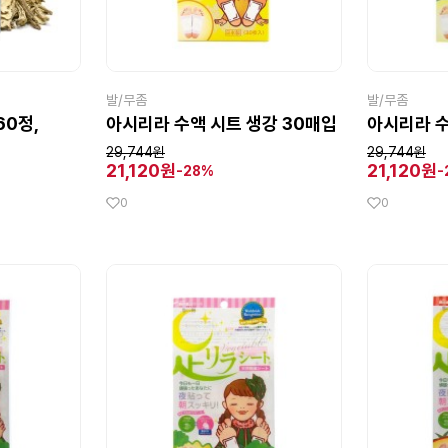
발/무좀
발/무좀
60정,
아시리라 수액 시트 생강 30매입
아시리라 수
29,744원
29,744원
21,120원
21,120원
-28%
-
0
0