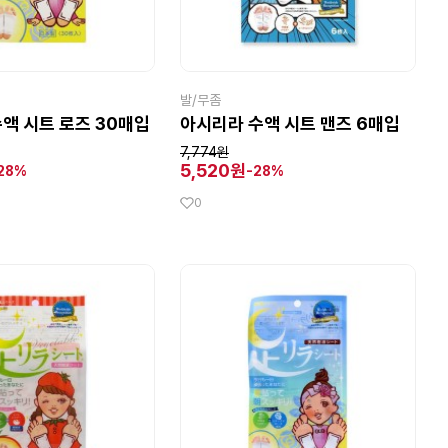
발/무좀
액 시트 로즈 30매입
아시리라 수액 시트 맨즈 6매입
7,774원
5,520원
28%
-28%
0