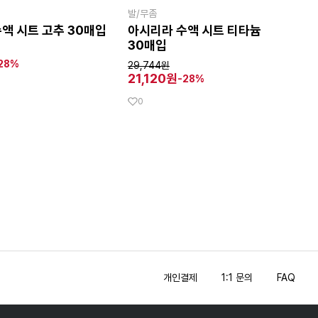
발/무좀
액 시트 고추 30매입
아시리라 수액 시트 티타늄
30매입
28%
29,744원
21,120원
-28%
0
개인결제
1:1 문의
FAQ