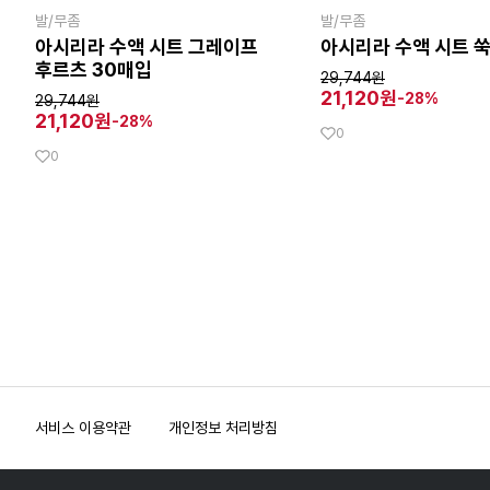
발/무좀
발/무좀
아시리라 수액 시트 그레이프
아시리라 수액 시트 쑥
후르츠 30매입
29,744원
21,120원
-28%
29,744원
21,120원
-28%
0
0
맨끝
서비스 이용약관
개인정보 처리방침