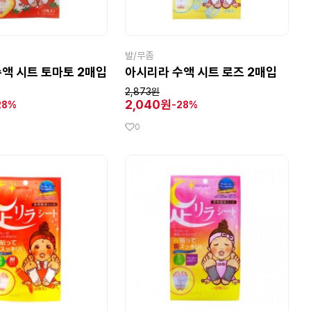
발/무좀
액 시트 토마토 2매입
아시리라 수액 시트 로즈 2매입
2,873원
2,040원
28%
-28%
0