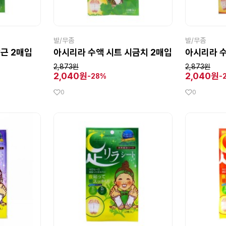
발/무좀
발/무좀
근 2매입
아시리라 수액 시트 시금치 2매입
아시리라 수
2,873원
2,873원
2,040원
2,040원
-28%
-
0
0