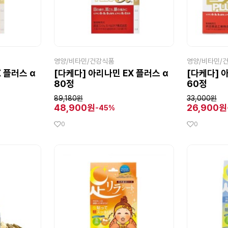
영양/비타민/건강식품
영양/비타민/
 플러스 α
[다케다] 아리나민 EX 플러스 α
[다케다] 
80정
60정
89,180원
33,000원
48,900원
26,900원
-45%
0
0