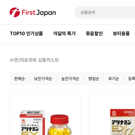
TOP10 인기상품
이달의 특가
묶음할인
뷰티용품
수면/피로회복 상품리스트
판매순
낮은가격순
높은가격순
평점순
후기순
등