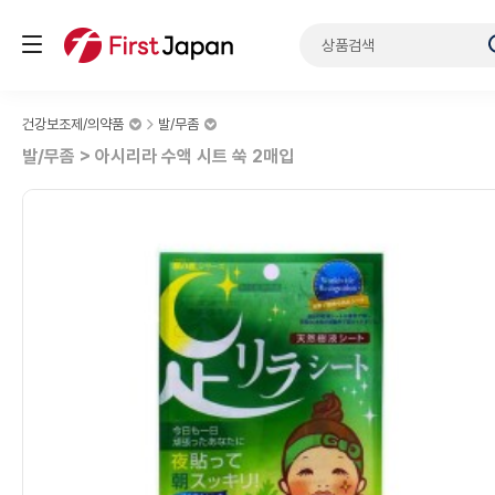
건강보조제/의약품
발/무좀
발/무좀 > 아시리라 수액 시트 쑥 2매입