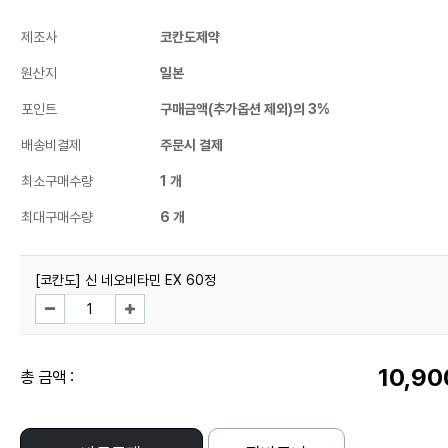
제조사
코칸도제약
원산지
일본
포인트
구매금액(추가옵션 제외)의 3%
배송비결제
주문시 결제
최소구매수량
1 개
최대구매수량
6 개
[코칸도] 신 네오비타민 EX 60정
10,90
총 금액 :