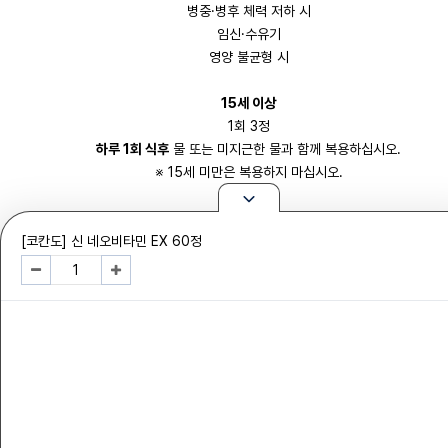
병중·병후 체력 저하 시
임신·수유기
영양 불균형 시
15세 이상
1회 3정
하루 1회 식후
물 또는 미지근한 물과 함께 복용하십시오.
※ 15세 미만은 복용하지 마십시오.
[코칸도] 신 네오비타민 EX 60정
직사광선을 피해 서늘하고 건조한 곳에 보관하십시오.
어린이의 손이 닿지 않는 곳에 보관하십시오.
사용 후에는 뚜껑을 단단히 닫아 습기를 피하십시오.
정해진 용법·용량을 지켜 복용하십시오.
다른 비타민제와 함께 복용할 경우 성분 중복 여부를 확인하십시오.
복용 후 발진, 가려움, 메스꺼움 등 이상 증상이 나타나면 복용을 중단하고 의사
약사와 상담하십시오.
증상이 장기간 지속되거나 개선되지 않는 경우 전문가와 상담하십시오.