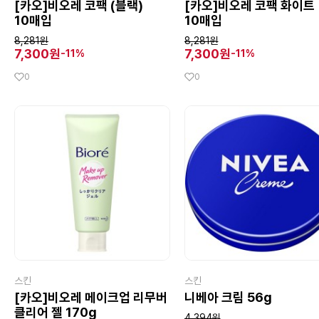
[카오]비오레 코팩 (블랙)
[카오]비오레 코팩 화이트
10매입
10매입
8,281원
8,281원
7,300원
7,300원
-11%
-11%
0
0
스킨
스킨
[카오]비오레 메이크업 리무버
니베아 크림 56g
클리어 젤 170g
4,394원