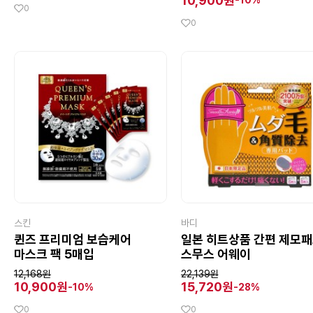
10,900원
-10%
0
0
스킨
바디
퀸즈 프리미엄 보습케어
일본 히트상품 간편 제모
마스크 팩 5매입
스무스 어웨이
12,168원
22,139원
10,900원
15,720원
-10%
-28%
0
0