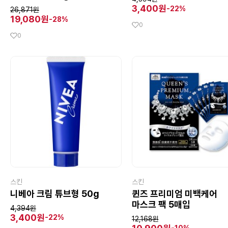
3,400원
-22%
26,871원
19,080원
-28%
0
0
스킨
스킨
니베아 크림 튜브형 50g
퀸즈 프리미엄 미백케어
마스크 팩 5매입
4,394원
3,400원
-22%
12,168원