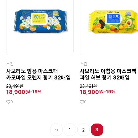
스킨
스킨
사보리노 밤용 마스크팩
사보리노 아침용 마스크팩
카모마일 오렌지 향기 32매입
과일 허브 향기 32매입
23,491원
23,491원
18,900원
18,900원
-19%
-19%
0
0
1
2
3