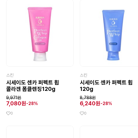
스킨
스킨
시세이도 센카 퍼펙트 휩
시세이도 센카 퍼펙트 휩
콜라겐 폼클렌징120g
120g
9,971원
8,788원
7,080원
6,240원
-28%
-28%
0
0