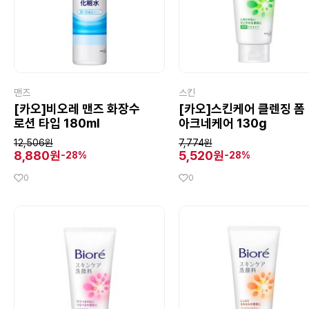
맨즈
스킨
[카오]비오레 맨즈 화장수
[카오]스킨케어 클렌징 폼
로션 타입 180ml
아크네케어 130g
12,506원
7,774원
8,880원
5,520원
-28%
-28%
0
0