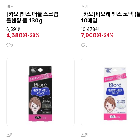
맨즈
스킨
[카오]맨즈 더블 스크럽
[카오]비오레 맨즈 코팩 (
클렌징 품 130g
10매입
6,591원
10,478원
4,680원
7,900원
-28%
-24%
0
0
스킨
스킨