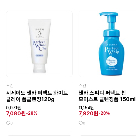
스킨
스킨
시세이도 센카 퍼펙트 화이트
센카 스피디 퍼펙트 휩
클레이 폼클렌징120g
모이스트 클렌징폼 150ml
9,971원
11,154원
7,080원
7,920원
-28%
-28%
0
0