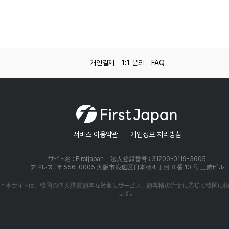
개인결제
1:1 문의
FAQ
서비스 이용약관
개인정보 처리방침
サイト名 : Firstjapan
法人登録番号 : 31200-0119-3605
アドレス : 〒556-0005 大阪市浪速区日本橋4 丁目 8 番 10 号 三鑛ビル
* 本サイトは、韓国の個人購買顧客を対象にサービス、顧客様の注文に応じて韓国に
ます。