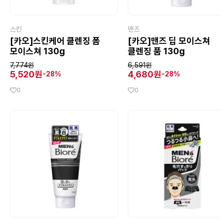
스킨
맨즈
[카오]스킨케어 클렌징 폼
[카오]맨즈 딥 모이스쳐
모이스쳐 130g
클렌징 품 130g
7,774원
6,591원
5,520원
4,680원
-28%
-28%
0
0