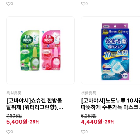
0
0
욕실용품
생활용품
[코바야시]쇼슈겐 한방울
[코바야시]노도누루 10시
탈취제 (워터리그린향),
따뜻하게 수분가득 마스크
변기에 한방울 향기가 솔솔
수면용 무향 3장
7,605원
6,253원
5,400원
4,440원
-28%
-28%
0
0