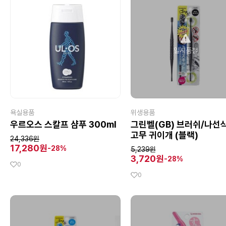
일시품절
욕실용품
위생용품
우르오스 스칼프 샴푸 300ml
그린벨(GB) 브러쉬/나선
고무 귀이개 (블랙)
24,336원
17,280원
-28%
5,239원
3,720원
-28%
0
0