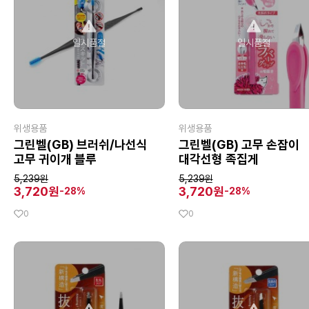
일시품절
일시품절
위생용품
위생용품
그린벨(GB) 브러쉬/나선식
그린벨(GB) 고무 손잡이
고무 귀이개 블루
대각선형 족집게
5,239원
5,239원
3,720원
3,720원
-28%
-28%
0
0