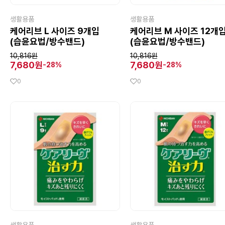
생활용품
생활용품
케어리브 L 사이즈 9개입
케어리브 M 사이즈 12개
(습윤요법/방수밴드)
(습윤요법/방수밴드)
10,816원
10,816원
7,680원
7,680원
-28%
-28%
0
0