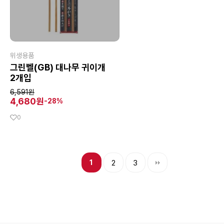
위생용품
그린벨(GB) 대나무 귀이개
2개입
6,591원
4,680원
-28%
0
1
2
3