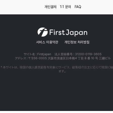
개인결제
1:1 문의
FAQ
서비스 이용약관
개인정보 처리방침
サイト名 : Firstjapan
法人登録番号 : 31200-0119-3605
アドレス : 〒556-0005 大阪市浪速区日本橋4 丁目 8 番 10 号 三鑛ビル
* 本サイトは、韓国の個人購買顧客を対象にサービス、顧客様の注文に応じて韓国に
ます。