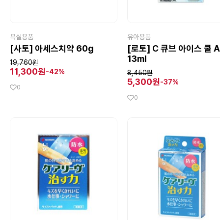
욕실용품
유아용품
[사토] 아세스치약 60g
[로토] C 큐브 아이스 쿨 A
13ml
19,760원
11,300원
-42%
8,450원
5,300원
-37%
0
0