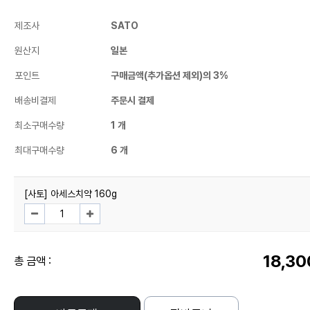
제조사
SATO
원산지
일본
포인트
구매금액(추가옵션 제외)의 3%
배송비결제
주문시 결제
최소구매수량
1 개
최대구매수량
6 개
[사토] 아세스치약 160g
18,30
총 금액 :