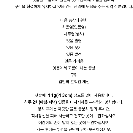
구강을 청결하게 유지하고 잇몸 건강 관리에 도움을 주는 생약 성분입니다
다음 증상의 완화
치은염(잇몸염)
치주염(풍치)
잇몸 출혈
잇몸 붓기
잇몸 발적
잇몸 가려움
잇몸에서 고름이 나는 증상
구취
입안의 끈적임 개선
칫솔에 약
1g(약 3cm)
정도를 덜어 사용합니다.
하루 2회(아침·저녁)
잇몸을 마사지하듯 부드럽게 양치합니다.
양치 후에는 깨끗한 물로 충분히 헹궈 주세요.
직사광선을 피해 서늘하고 건조한 곳에 보관하십시오.
어린이의 손이 닿지 않는 곳에 보관하십시오.
사용 후에는 뚜껑을 단단히 닫아 보관하십시오.