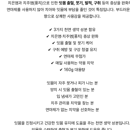
치은염과 치주염(풍치)으로 인한
잇몸 출혈, 붓기, 발적, 구취
등의 증상을 완화
연마제를 사용하지 않아 치아와 잇몸에 부담을 줄인 것이 특징입니다. 부드러운
향으로 상쾌한 사용감을 제공합니다.
✔ 3가지 천연 생약 성분 함유
✔ 치은염·치주염(풍치) 증상 완화
✔ 잇몸 출혈 및 붓기 케어
✔ 구취 예방 및 구강 청결 유지
✔ 연마제 무첨가
✔ 매일 사용하는 약용 치약
✔ 160g 대용량
잇몸이 자주 붓거나 피가 나는 분
양치 시 잇몸 출혈이 있는 분
입 냄새가 고민인 분
치주 관리용 치약을 찾는 분
연마제가 없는 치약을 선호하는 분
잇몸을 진정시키고 건강한 잇몸 유지에 도움을 주는 천연 생약 성분입니다
잇몸을 수렴하여 출혈과 붓기 완화에 도움을 줍니다.